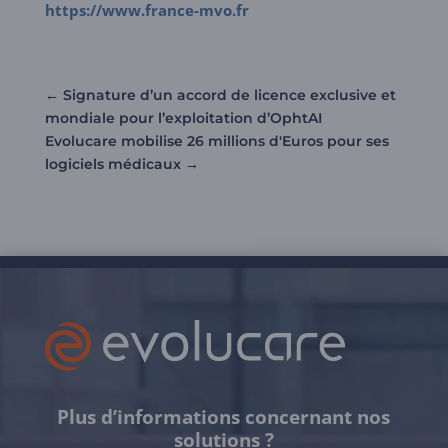
https://www.france-mvo.fr
←
Signature d’un accord de licence exclusive et
mondiale pour l’exploitation d’OphtAI
Evolucare mobilise 26 millions d'Euros pour ses
logiciels médicaux
→
Plus d’informations concernant nos
solutions ?