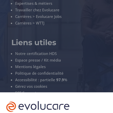
Expertises & métiers
Travailler chez Evolucare
Carrières > Evolucare Jobs
Carrières > WTTJ
Liens utiles
Notre certification HDS
Espace presse / Kit média
Mentions légales
Politique de confidentialité
Accessibilité : partielle
97.9
%
Gérez vos cookies
ECS Support
+33(0)3 22 50 37 90