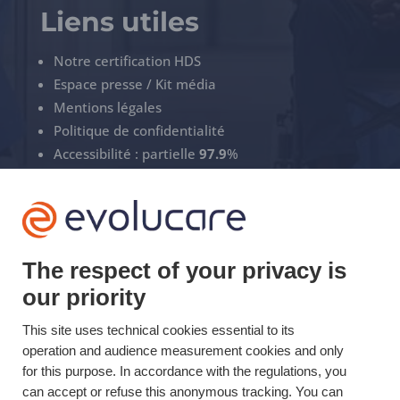
Liens utiles
Notre certification HDS
Espace presse / Kit média
Mentions légales
Politique de confidentialité
Accessibilité : partielle
97.9
%
Gérez vos cookies
ECS Support
The respect of your privacy is
+33(0)3 22 50 37 90

our priority
YOUTUBE

This site uses technical cookies essential to its
operation and audience measurement cookies and only
LINKEDIN

for this purpose. In accordance with the regulations, you
can accept or refuse this anonymous tracking. You can