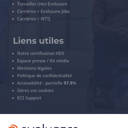
Travailler chez Evolucare
Carrières > Evolucare Jobs
Carrières > WTTJ
Liens utiles
Notre certification HDS
Espace presse / Kit média
Mentions légales
Politique de confidentialité
Accessibilité : partielle
97.9
%
Gérez vos cookies
ECS Support
+33(0)3 22 50 37 90
