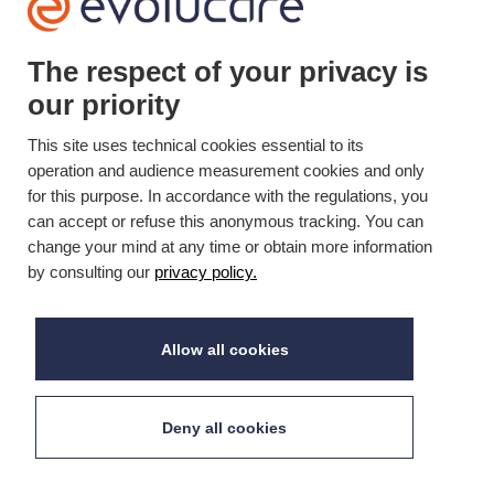
YOUTUBE

The respect of your privacy is
LINKEDIN

our priority
This site uses technical cookies essential to its
Mis à jour le 20/11/2025 © Evolucare 2026
operation and audience measurement cookies and only
for this purpose. In accordance with the regulations, you
can accept or refuse this anonymous tracking. You can
change your mind at any time or obtain more information
by consulting our
privacy policy.
Allow all cookies
Deny all cookies