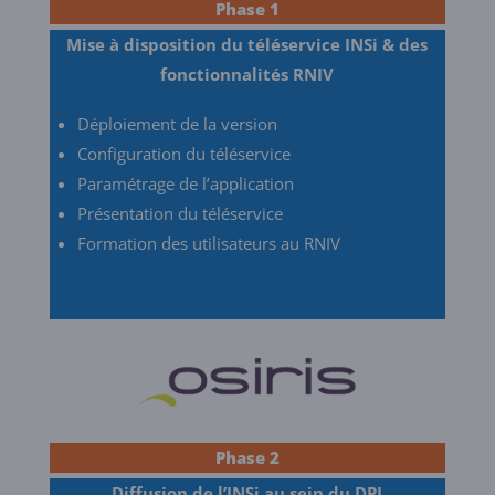
Phase 1
Mise à disposition du téléservice INSi & des
fonctionnalités RNIV
Déploiement de la version
Configuration du téléservice
Paramétrage de l’application
Présentation du téléservice
Formation des utilisateurs au RNIV
Phase 2
Diffusion de l’
INSi
au sein du DPI