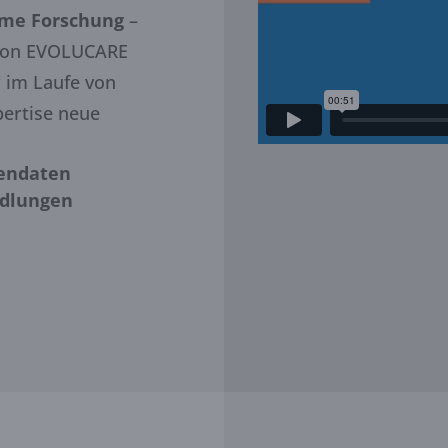
me Forschung
–
l von EVOLUCARE
 im Laufe von
ertise neue
tendaten
ndlungen