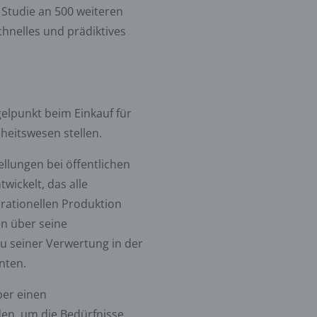
e Studie an 500 weiteren
chnelles und prädiktives
gelpunkt beim Einkauf für
heitswesen stellen.
llungen bei öffentlichen
wickelt, das alle
rationellen Produktion
n über seine
u seiner Verwertung in der
nten.
er einen
en, um die Bedürfnisse