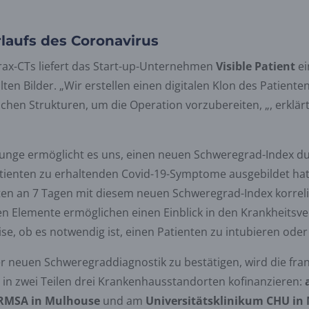
laufs des Coronavirus
rax-CTs liefert das Start-up-Unternehmen
Visible Patient
ei
ten Bilder. „Wir erstellen einen digitalen Klon des Patient
hen Strukturen, um die Operation vorzubereiten, „, erklärt
Lunge ermöglicht es uns, einen neuen Schweregrad-Index d
tienten zu erhaltenden Covid-19-Symptome ausgebildet hat
en an 7 Tagen mit diesem neuen Schweregrad-Index korrelier
en Elemente ermöglichen einen Einblick in den Krankheitsve
se, ob es notwendig ist, einen Patienten zu intubieren oder 
r neuen Schweregraddiagnostik zu bestätigen, wird die fra
e in zwei Teilen drei Krankenhausstandorten kofinanzieren:
MSA in Mulhouse
und am
Universitätsklinikum CHU in