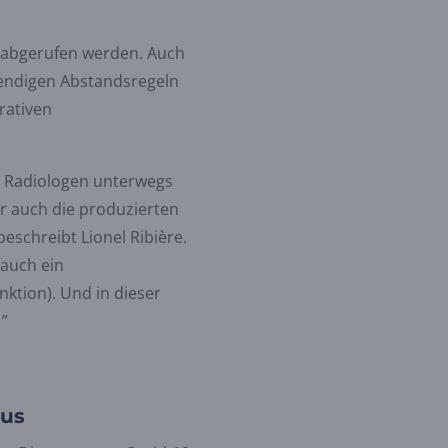
 abgerufen werden. Auch
endigen Abstandsregeln
rativen
n Radiologen unterwegs
er auch die produzierten
schreibt Lionel Ribière.
auch ein
nktion). Und in dieser
 ”
rus