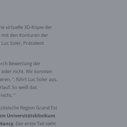
ne virtuelle 3D-Kopie der
en mit den Konturen der
 Luc Soler, Präsident
urch Bewertung der
 oder nicht. Wir konnten
en, ”, führt Luc Soler aus.
rlauf. So weiß das
nicht. ”
nzösische Region Grand Est
am
Universitätsklinikum
 Nancy
. Der erste Teil sieht