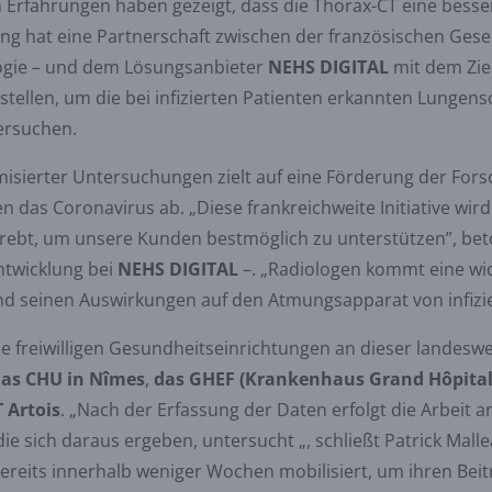
 Erfahrungen haben gezeigt, dass die Thorax-CT eine bess
ng hat eine Partnerschaft zwischen der französischen Gesell
logie – und dem Lösungsanbieter
NEHS DIGITAL
mit dem Zie
 stellen, um die bei infizierten Patienten erkannten Lunge
ersuchen.
isierter Untersuchungen zielt auf eine Förderung der For
 das Coronavirus ab. „Diese frankreichweite Initiative wird
rebt, um unsere Kunden bestmöglich zu unterstützen”, beton
ntwicklung bei
NEHS DIGITAL
–. „Radiologen kommt eine wic
nd seinen Auswirkungen auf den Atmungsapparat von infizie
alle freiwilligen Gesundheitseinrichtungen an dieser lande
das
CHU in Nîmes
,
das GHEF
(Krankenhaus Grand Hôpital d
 Artois
. „Nach der Erfassung der Daten erfolgt die Arbeit 
e sich daraus ergeben, untersucht „, schließt Patrick Malle
ereits innerhalb weniger Wochen mobilisiert, um ihren Beit