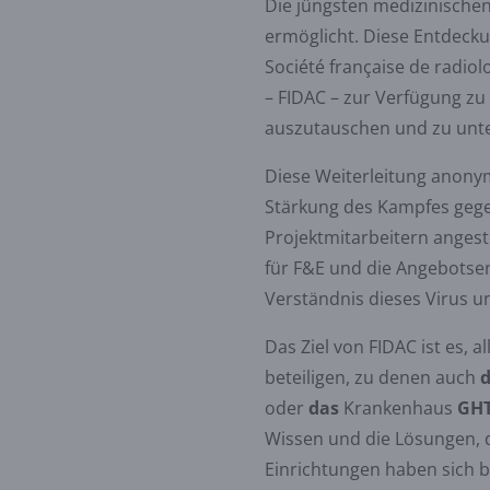
Die jüngsten medizinischen
ermöglicht. Diese Entdecku
Société française de radio
– FIDAC – zur Verfügung zu
auszutauschen und zu unt
Diese Weiterleitung anonym
Stärkung des Kampfes gegen
Projektmitarbeitern angest
für F&E und die Angebotse
Verständnis dieses Virus u
Das Ziel von FIDAC ist es, 
beteiligen, zu denen auch
oder
das
Krankenhaus
GHT
Wissen und die Lösungen, di
Einrichtungen haben sich b