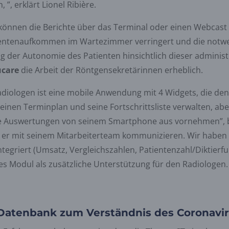
”, erklärt Lionel Ribière.
können die Berichte über das Terminal oder einen Webcast
ientenaufkommen im Wartezimmer verringert und die notw
g der Autonomie des Patienten hinsichtlich dieser administ
ucare
die Arbeit der Röntgensekretärinnen erheblich.
adiologen ist eine mobile Anwendung mit 4 Widgets, die de
seinen Terminplan und seine Fortschrittsliste verwalten, ab
ale Auswertungen von seinem Smartphone aus vornehmen”, be
 er mit seinem Mitarbeiterteam kommunizieren. Wir haben 
egriert (Umsatz, Vergleichszahlen, Patientenzahl/Diktierfu
ses Modul als zusätzliche Unterstützung für den Radiologen.
 Datenbank zum Verständnis des Coronavi