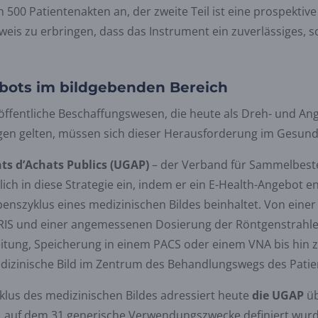
n 500 Patientenakten an, der zweite Teil ist eine prospektiv
eis zu erbringen, dass das Instrument ein zuverlässiges, s
bots im bildgebenden Bereich
 öffentliche Beschaffungswesen, die heute als Dreh- und An
gen gelten, müssen sich dieser Herausforderung im Gesund
s d’Achats Publics (UGAP)
– der Verband für Sammelbeste
ich in diese Strategie ein, indem er ein E-Health-Angebot ent
szyklus eines medizinischen Bildes beinhaltet. Von einer 
s RIS und einer angemessenen Dosierung der Röntgenstrahle
itung, Speicherung in einem PACS oder einem VNA bis hin z
edizinische Bild im Zentrum des Behandlungswegs des Patie
lus des medizinischen Bildes adressiert heute
die UGAP
üb
, auf dem 31 generische Verwendungszwecke definiert wurd