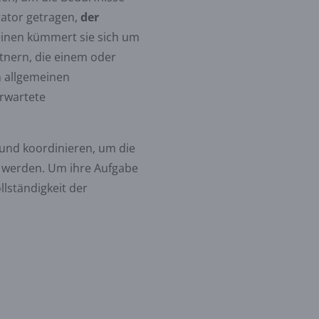
rator getragen,
der
einen kümmert sie sich um
tnern, die einem oder
n allgemeinen
erwartete
und koordinieren, um die
t werden. Um ihre Aufgabe
llständigkeit der