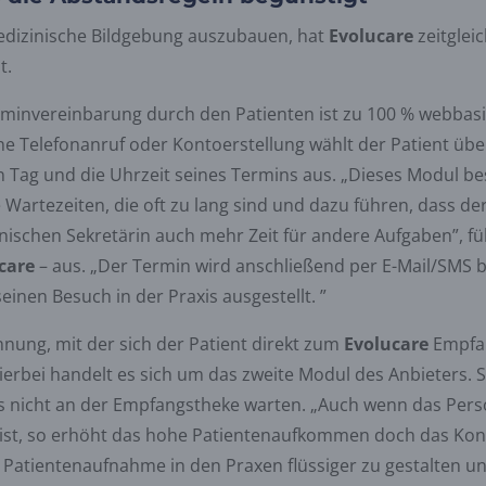
edizinische Bildgebung auszubauen, hat
Evolucare
zeitglei
t.
rminvereinbarung durch den Patienten ist zu 100 % webbas
e Telefonanruf oder Kontoerstellung wählt der Patient übe
 Tag und die Uhrzeit seines Termins aus. „Dieses Modul be
Wartezeiten, die oft zu lang sind und dazu führen, dass der 
ischen Sekretärin auch mehr Zeit für andere Aufgaben”, füh
care
– aus. „Der Termin wird anschließend per E-Mail/SMS 
einen Besuch in der Praxis ausgestellt. ”
nnung, mit der sich der Patient direkt zum
Evolucare
Empfan
ierbei handelt es sich um das zweite Modul des Anbieters. S
nicht an der Empfangstheke warten. „Auch wenn das Pers
 ist, so erhöht das hohe Patientenaufkommen doch das Kon
 Patientenaufnahme in den Praxen flüssiger zu gestalten und