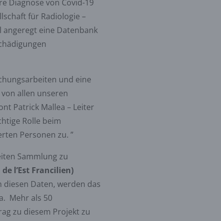
ere Diagnose von Covid-19
schaft für Radiologie –
l angeregt eine Datenbank
nschädigungen
schungsarbeiten und eine
 von allen unseren
t Patrick Mallea – Leiter
htige Rolle beim
rten Personen zu. ”
sweiten Sammlung zu
e l’Est Francilien)
an diesen Daten, werden das
a. Mehr als 50
rag zu diesem Projekt zu