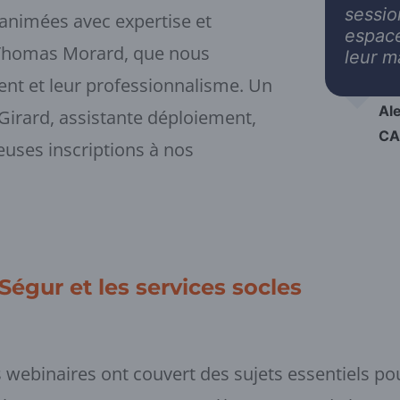
sessi
 animées avec expertise et
espace
t Thomas Morard, que nous
leur ma
ent et leur professionnalisme. Un
Ale
Girard, assistante déploiement,
CA
reuses inscriptions à nos
égur et les services socles
 webinaires ont couvert des sujets essentiels p