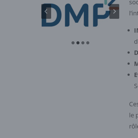
soc
l’i
I
d
D
M
E
S
Ces
le 
rôl