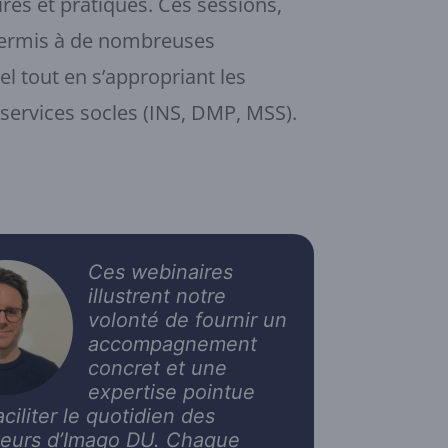
es et pratiques. Ces sessions,
ermis à de nombreuses
iel tout en s’appropriant les
ervices socles (INS, DMP, MSS).
Ces webinaires
illustrent notre
volonté de fournir un
accompagnement
concret et une
expertise pointue
aciliter le quotidien des
ateurs d’Imago DU. Chaque