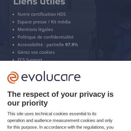
Liens utiles
Notre certification HDS
Espace presse / Kit média
Mentions légales
Politique de confidentialité
Accessibilité : partielle
97.9
%
Gérez vos cookies
ECS Support
+33(0)3 22 50 37 90

The respect of your privacy is
YOUTUBE

our priority
LINKEDIN
This site uses technical cookies essential to its

operation and audience measurement cookies and only
for this purpose. In accordance with the regulations, you