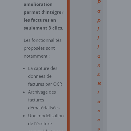
P
amélioration
a
permet d’intégrer
les factures en
p
seulement 3 clics.
i
l
Les fonctionnalités
l
proposées sont
notamment :
o
n
La capture des
s
données de
B
factures par OCR
Archivage des
l
factures
a
dématérialisées
n
Une modélisation
c
de l’écriture
s