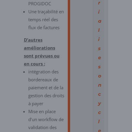
r
PROGIDOC
Une traçabilité en
i
temps réel des
a
flux de factures
l
i
D’autres
améliorations
s
sont prévues ou
e
en cours :
s
intégration des
o
bordereaux de
n
paiement et de la
c
gestion des droits
à payer
y
Mise en place
c
d’un workflow de
l
validation des
e