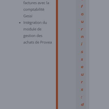
factures avec la
f
comptabilité
o
Gessi
u
Intégration du
module de
r
gestion des
n
achats de Provea
i
s
s
e
u
r
s
:
d