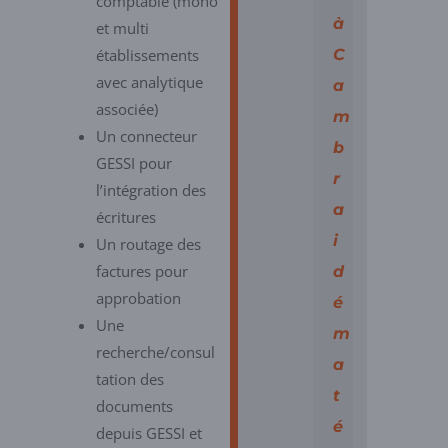
comptable (mono
à
et multi
établissements
C
avec analytique
a
associée)
m
Un connecteur
b
GESSI pour
r
l’intégration des
a
écritures
i
Un routage des
factures pour
d
approbation
é
Une
m
recherche/consul
a
tation des
t
documents
é
depuis GESSI et