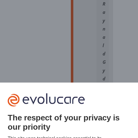
R
a
y
n
a
l
d
G
y
d
é
,
D
i
The respect of your privacy is
r
our priority
e
c