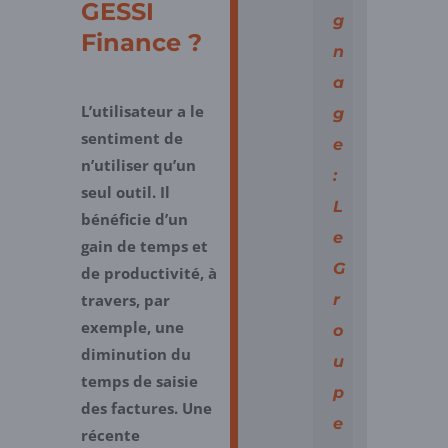
GESSI
g
Finance ?
n
a
L’utilisateur a le
g
sentiment de
e
n’utiliser qu’un
:
seul outil. Il
L
bénéficie d’un
e
gain de temps et
G
de productivité, à
travers, par
r
exemple, une
o
diminution du
u
temps de saisie
p
des factures. Une
e
récente