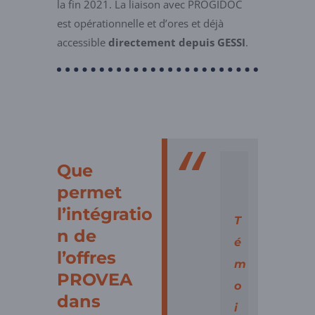
la fin 2021. La liaison avec PROGIDOC
est opérationnelle et d’ores et déjà
accessible
directement depuis GESSI
.
Que
permet
l’intégratio
T
n de
é
l’offres
m
PROVEA
o
dans
i