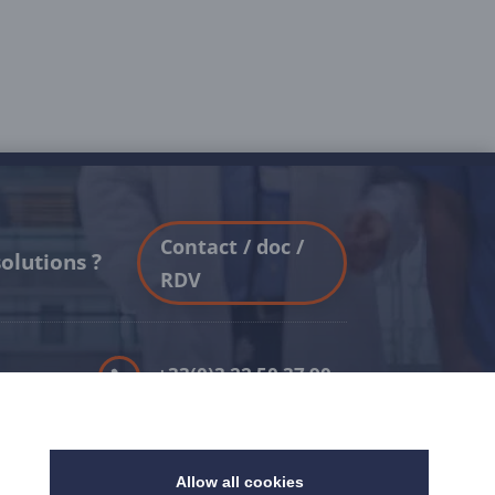
Contact / doc /
olutions ?
RDV
+33(0)3 22 50 37 90

YOUTUBE
a

Allow all cookies
LINKEDIN
