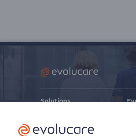
Solutions
Ev
Médico-social
Ex
Sanitaire
Tr
Soins critiques
Ca