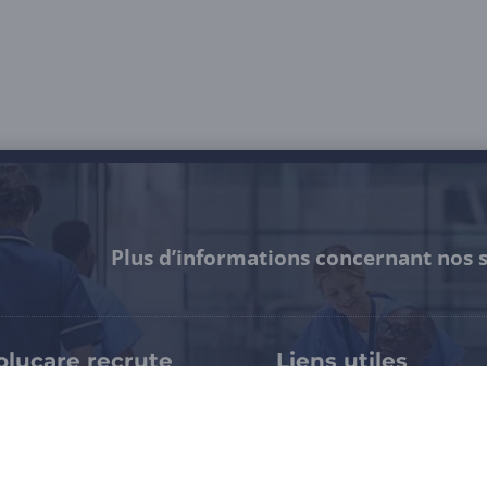
Plus d’informations concernant nos s
olucare recrute
Liens utiles
pertises & métiers
Notre certification HDS
availler chez Evolucare
Espace presse / Kit médi
rrières > Evolucare Jobs
Mentions légales