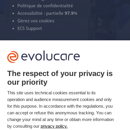
Politique de confidentialité
Accessibilité : partielle
97.9
%
Gérez vos cookies
ECS Support
+33(0)3 22 50 37 90

YOUTUBE

The respect of your privacy is
our priority
LINKEDIN

This site uses technical cookies essential to its
operation and audience measurement cookies and only
Mis à jour le 28/07/2026 © Evolucare 2026
for this purpose. In accordance with the regulations, you
can accept or refuse this anonymous tracking. You can
change your mind at any time or obtain more information
by consulting our
privacy policy.