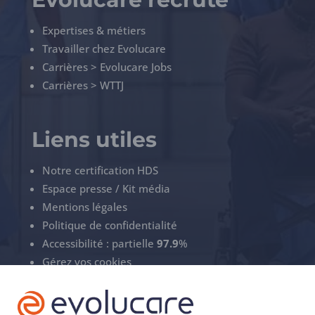
Expertises & métiers
Travailler chez Evolucare
Carrières > Evolucare Jobs
Carrières > WTTJ
Liens utiles
Notre certification HDS
Espace presse / Kit média
Mentions légales
Politique de confidentialité
Accessibilité : partielle
97.9
%
Gérez vos cookies
ECS Support