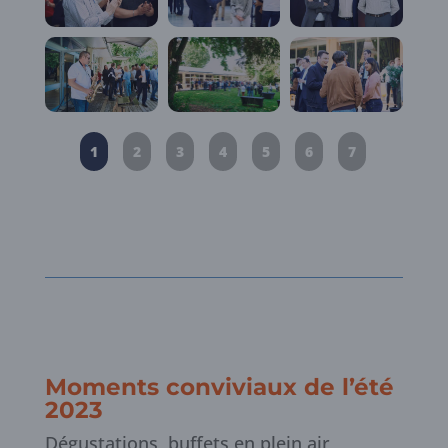
1
2
3
4
5
6
7
Moments conviviaux de l’été
2023
Dégustations, buffets en plein air,