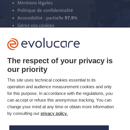
Mentions légales
Politique de confidentialité
Accessibilité : partielle
97.9
%
Gérez vos cookies
ECS Support
+33(0)3 22 50 37 90

The respect of your privacy is
our priority
YOUTUBE

This site uses technical cookies essential to its
LINKEDIN
operation and audience measurement cookies and only

for this purpose. In accordance with the regulations, you
can accept or refuse this anonymous tracking. You can
change your mind at any time or obtain more information
Mis à jour le 17/12/2019 © Evolucare 2026
by consulting our
privacy policy.