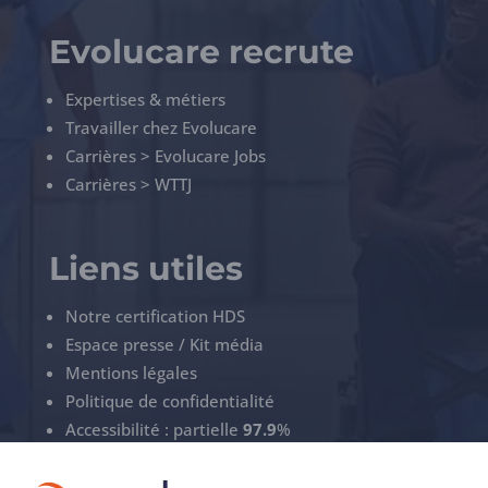
Evolucare recrute
Expertises & métiers
Travailler chez Evolucare
Carrières > Evolucare Jobs
Carrières > WTTJ
Liens utiles
Notre certification HDS
Espace presse / Kit média
Mentions légales
Politique de confidentialité
Accessibilité : partielle
97.9
%
Gérez vos cookies
ECS Support