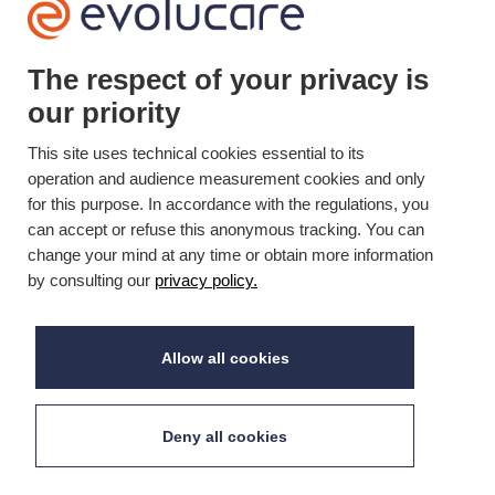
The respect of your privacy is
+33(0)3 22 50 37 90

our priority
YOUTUBE

This site uses technical cookies essential to its
operation and audience measurement cookies and only
LINKEDIN
for this purpose. In accordance with the regulations, you

can accept or refuse this anonymous tracking. You can
change your mind at any time or obtain more information
by consulting our
privacy policy.
Mis à jour le 19/10/2023 © Evolucare 2026
Allow all cookies
Deny all cookies