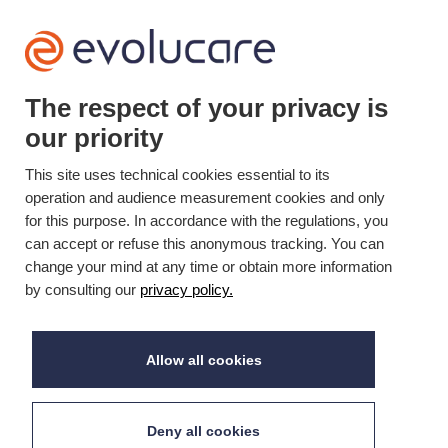
+33(0)3 22 50 37 90

YOUTUBE

The respect of your privacy is
our priority
LINKEDIN

This site uses technical cookies essential to its
operation and audience measurement cookies and only
for this purpose. In accordance with the regulations, you
Mis à jour le 30/05/2026 © Evolucare 2026
can accept or refuse this anonymous tracking. You can
change your mind at any time or obtain more information
by consulting our
privacy policy.
Allow all cookies
Deny all cookies