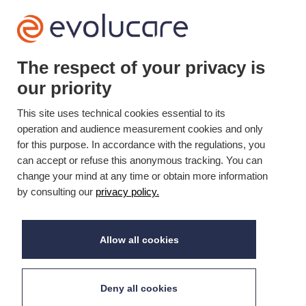
+33(0)3 22 50 37 90

The respect of your privacy is
our priority
YOUTUBE

This site uses technical cookies essential to its
LINKEDIN

operation and audience measurement cookies and only
for this purpose. In accordance with the regulations, you
can accept or refuse this anonymous tracking. You can
Mis à jour le 15/07/2022 © Evolucare 2026
change your mind at any time or obtain more information
by consulting our
privacy policy.
Allow all cookies
Deny all cookies