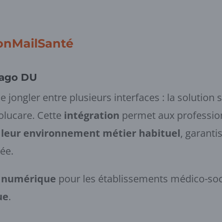
onMailSanté
mago DU
jongler entre plusieurs interfaces : la solution 
volucare. Cette
intégration
permet aux profession
r leur environnement métier habituel
, garanti
tée.
é numérique
pour les établissements médico-socia
ue
.