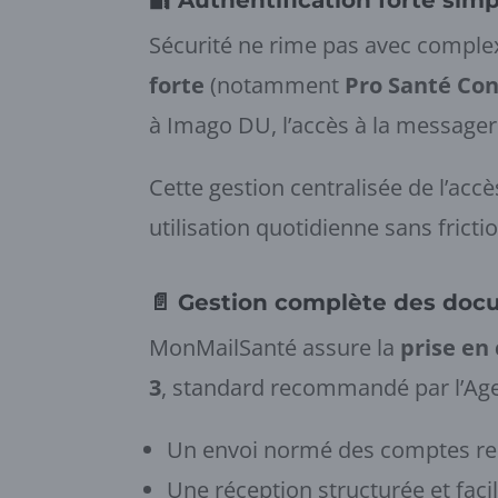
🔐
Authentification forte simp
Sécurité ne rime pas avec complex
forte
(notamment
Pro Santé Co
à Imago DU, l’accès à la messageri
Cette gestion centralisée de l’ac
utilisation quotidienne sans frictio
📄
Gestion complète des doc
MonMailSanté assure la
prise en
3
, standard recommandé par l’Agen
Un envoi normé des comptes re
Une réception structurée et faci