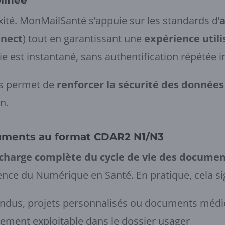
lifiée
ité. MonMailSanté s’appuie sur les standards d’
a
nnect
) tout en garantissant une
expérience utili
e est instantané, sans authentification répétée in
cès permet de
renforcer la sécurité des données
n.
uments au format CDAR2 N1/N3
 charge complète du cycle de vie des docume
ce du Numérique en Santé. En pratique, cela sig
ndus, projets personnalisés ou documents méd
lement exploitable dans le dossier usager