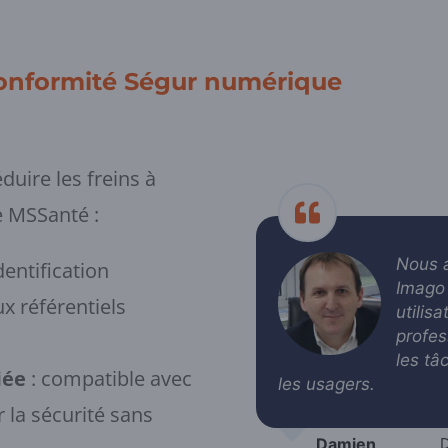
 conformité Ségur numérique
uire les freins à
e MSSanté :
Nous 
dentification
Imago 
x référentiels
utilis
profes
les tâ
iée
: compatible avec
les usagers.
 la sécurité sans
Damien
D