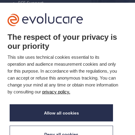
ECS Support
+33(0)3 22 50 37 90

The respect of your privacy is
YOUTUBE

our priority
This site uses technical cookies essential to its
LINKEDIN

operation and audience measurement cookies and only
for this purpose. In accordance with the regulations, you
can accept or refuse this anonymous tracking. You can
Mis à jour le 30/05/2024 © Evolucare 2026
change your mind at any time or obtain more information
by consulting our
privacy policy.
Allow all cookies
Deny all cookies