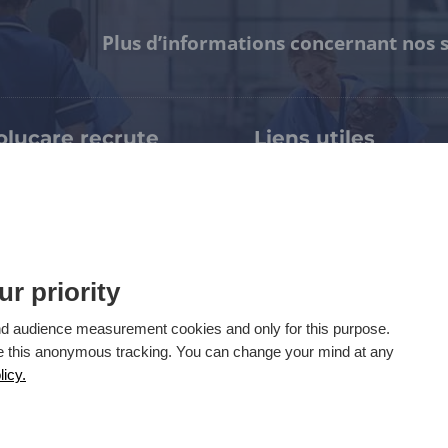
Plus d’informations concernant nos s
olucare recrute
Liens utiles
pertises & métiers
Notre certification HDS
availler chez Evolucare
Espace presse / Kit médi
rrières > Evolucare Jobs
Mentions légales
rrières > WTTJ
Politique de confidentiali
Accessibilité : partielle
97
ur priority
Gérez vos cookies
 and audience measurement cookies and only for this purpose.
ECS Support
se this anonymous tracking. You can change your mind at any
licy.