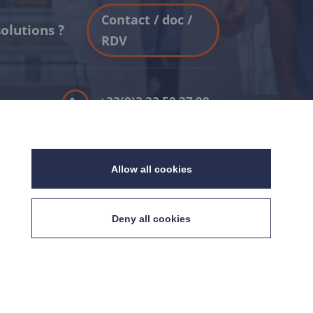
Contact / doc /
olutions ?
RDV
+33(0)3 22 50 37 90

YOUTUBE
a

Allow all cookies
LINKEDIN
té

.9
%
Deny all cookies