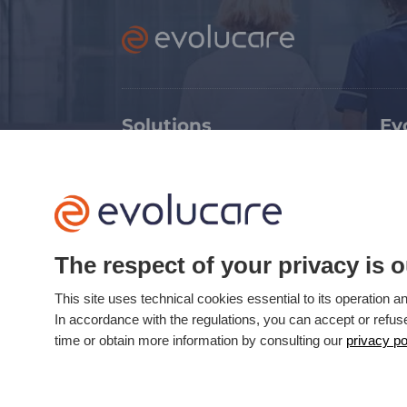
Solutions
Ev
Médico-social
Ex
Sanitaire
Tr
Soins critiques
Ca
Imagerie médicale
Ca
The respect of your privacy is o
Evolucare Labs
Ophtalmologie
This site uses technical cookies essential to its operation
In accordance with the regulations, you can accept or refu
time or obtain more information by consulting our
privacy po
Mis à jour le 24/03/2022 © Evolucare 2026