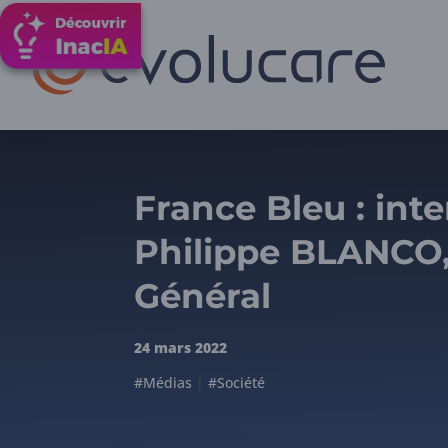
France Bleu : int
Philippe BLANCO,
Général
24 mars 2022
#Médias
|
#Société