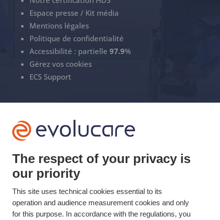
Notre certification HDS
Espace presse / Kit média
Mentions légales
Politique de confidentialité
Accessibilité : partielle
97.9
%
Gérez vos cookies
ECS Support
+33(0)3 22 50 37 90

YOUTUBE

The respect of your privacy is
LINKEDIN

our priority
This site uses technical cookies essential to its
operation and audience measurement cookies and only
Mis à jour le 04/10/2021 © Evolucare 2026
for this purpose. In accordance with the regulations, you