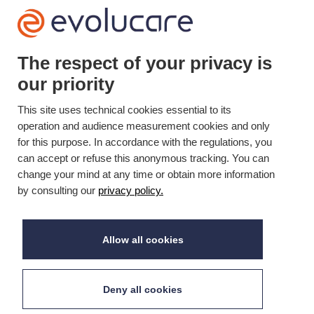
ECS Support
+33(0)3 22 50 37 90
The respect of your privacy is

our priority
YOUTUBE

This site uses technical cookies essential to its
operation and audience measurement cookies and only
LINKEDIN

for this purpose. In accordance with the regulations, you
can accept or refuse this anonymous tracking. You can
change your mind at any time or obtain more information
Mis à jour le 30/10/2019 © Evolucare 2026
by consulting our
privacy policy.
Allow all cookies
Deny all cookies