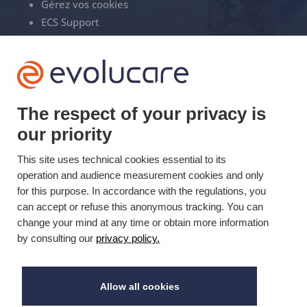
Gérez vos cookies
ECS Support
+33(0)3 22 50 37 90

The respect of your privacy is
YOUTUBE

our priority
LINKEDIN

This site uses technical cookies essential to its
operation and audience measurement cookies and only
for this purpose. In accordance with the regulations, you
Mis à jour le 07/01/2025 © Evolucare 2026
can accept or refuse this anonymous tracking. You can
change your mind at any time or obtain more information
by consulting our
privacy policy.
Allow all cookies