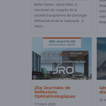
MDR
Bella Center, stand E062, à
Disp
l’occasion du congrès de la
som
Société Européenne de Chirurgie
notr
Réfractive et de la Cataracte. 🔬
disp
Adcis ...
25e Journées de
4è
Réflexions
di
Ophtalmologiques
22 o
17 mars 2025