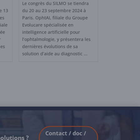
Le congrès du SILMO se tiendra
e 13
du 20 au 23 septembre 2024 à
es
Paris. OphtAI, filiale du Groupe
iale
Evolucare spécialisée en
sée
intelligence artificielle pour
r
l’ophtalmologie, y présentera les
les
dernières évolutions de sa
solution d’aide au diagnostic ...
Contact / doc /
olutions ?