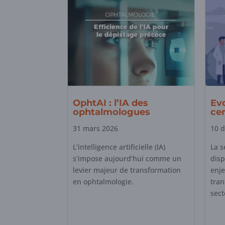
OphtAI : l’IA des
Ev
ophtalmologues
cer
31 mars 2026
10 
L’intelligence artificielle (IA)
La s
s’impose aujourd’hui comme un
disp
levier majeur de transformation
enje
en ophtalmologie.
tra
sect