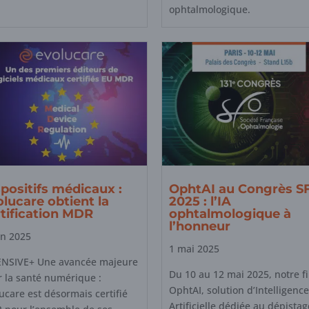
ophtalmologique.
positifs médicaux :
OphtAI au Congrès S
lucare obtient la
2025 : l’IA
rtification MDR
ophtalmologique à
l’honneur
in 2025
1 mai 2025
ENSIVE+ Une avancée majeure
Du 10 au 12 mai 2025, notre fi
 la santé numérique :
OphtAI, solution d’Intelligence
ucare est désormais certifié
Artificielle dédiée au dépistag