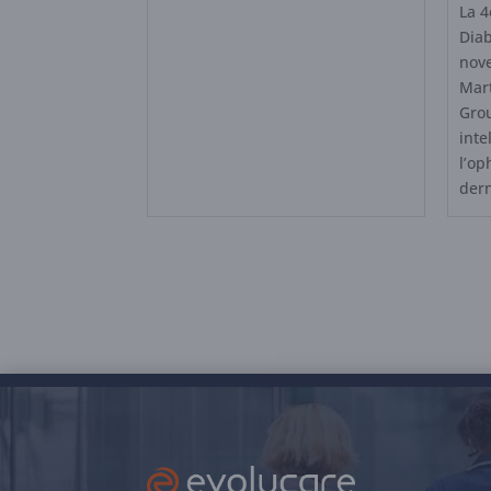
La 4
Diab
nove
Mart
Grou
inte
l’op
dern