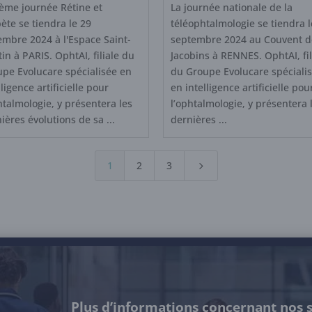
ème journée Rétine et
La journée nationale de la
ète se tiendra le 29
téléophtalmologie se tiendra l
mbre 2024 à l'Espace Saint-
septembre 2024 au Couvent d
in à PARIS. OphtAI, filiale du
Jacobins à RENNES. OphtAI, fil
pe Evolucare spécialisée en
du Groupe Evolucare spéciali
lligence artificielle pour
en intelligence artificielle pou
htalmologie, y présentera les
l’ophtalmologie, y présentera 
ières évolutions de sa ...
dernières ...
1
2
3
5
Plus d’informations concernant nos s