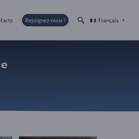
tacts
Rejoignez-nous !
Français
he