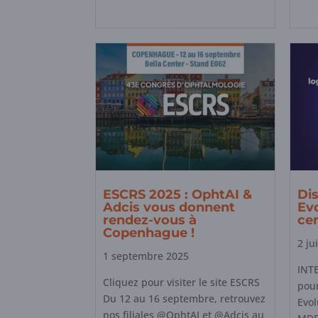
ESCRS 2025 : OphtAI &
Dis
Adcis vous donnent
Evo
rendez-vous à
ce
Copenhague !
2 ju
1 septembre 2025
INT
Cliquez pour visiter le site ESCRS
pour
Du 12 au 16 septembre, retrouvez
Evol
nos filiales @OphtAI et @Adcis au