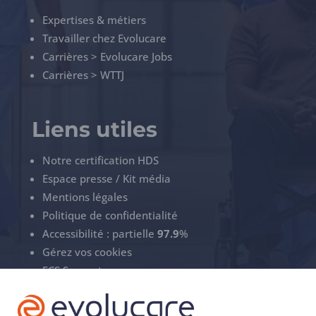
Expertises & métiers
Travailler chez Evolucare
Carrières > Evolucare Jobs
Carrières > WTTJ
Liens utiles
Notre certification HDS
Espace presse / Kit média
Mentions légales
Politique de confidentialité
Accessibilité : partielle
97.9
%
Gérez vos cookies
ECS Support