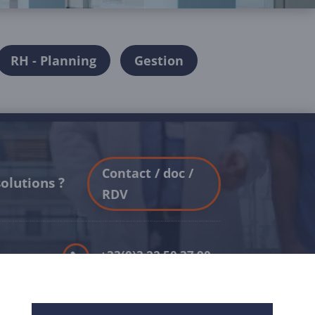
RH - Planning
Gestion
Contact / doc /
olutions ?
RDV
+33(0)3 22 50 37 90

YOUTUBE
a
