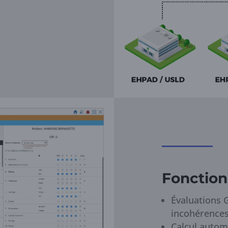
Fonction
Évaluations G
incohérences 
Calcul auto