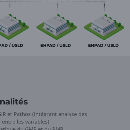
nalités
IR et Pathos (intégrant analyse des
entre les variables)
matique du GMP et du PMP