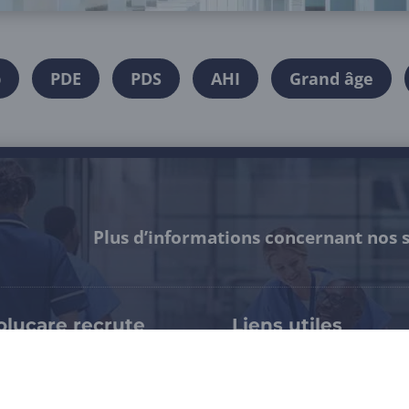
p
PDE
PDS
AHI
Grand âge
Plus d’informations concernant nos s
olucare recrute
Liens utiles
pertises & métiers
Notre certification HDS
availler chez Evolucare
Espace presse / Kit médi
rrières > Evolucare Jobs
Mentions légales