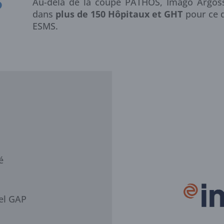
S
Au-delà de la coupe PATHOS, Imago Argos
dans
plus de 150 Hôpitaux et GHT
pour ce q
ESMS.
é
iel GAP