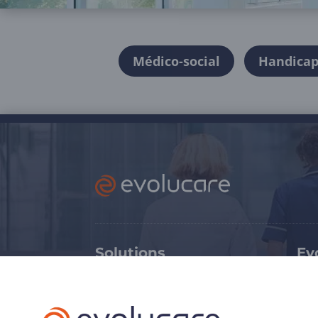
Médico-social
Handica
Solutions
Ev
Médico-social
Ex
Sanitaire
Tr
Soins critiques
Ca