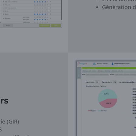
Génération du
rs
ie (GIR)
S