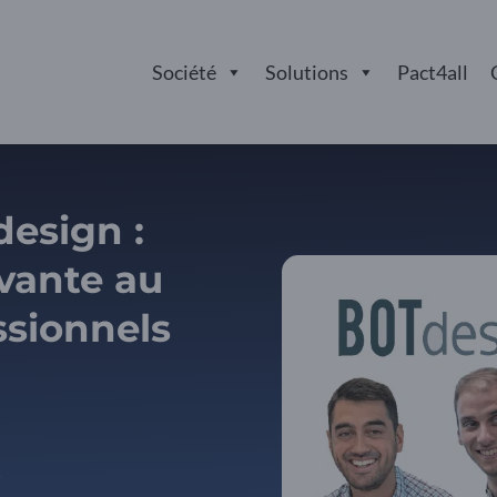
Société
Solutions
Pact4all
design :
vante au
ssionnels
s