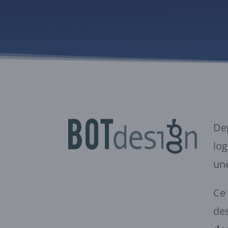
Dep
log
une
Ce 
des