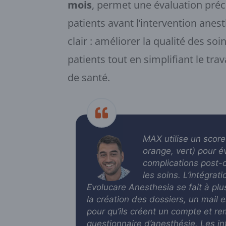
mois
, permet une évaluation préc
patients avant l’intervention anest
clair : améliorer la qualité des soi
patients tout en simplifiant le tra
de santé.
MAX utilise un score 
orange, vert) pour é
complications post-
les soins. L’intégra
Evolucare Anesthesia se fait à plu
la création des dossiers, un mail 
pour qu’ils créent un compte et re
questionnaire d’anesthésie. Les i