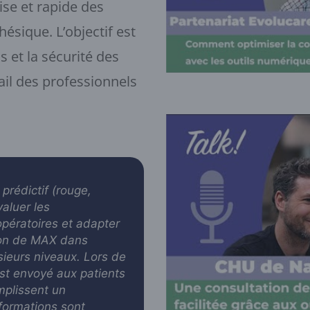
ise et rapide des
hésique. L’objectif est
ns et la sécurité des
vail des professionnels
prédictif (rouge,
valuer les
opératoires et adapter
tion de MAX dans
sieurs niveaux. Lors de
est envoyé aux patients
mplissent un
nformations sont