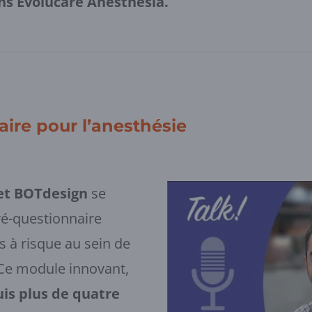
ns Evolucare Anesthesia.
aire pour l’anesthésie
et BOTdesign
se
pré-questionnaire
ts à risque au sein de
 Ce module innovant,
is plus de quatre