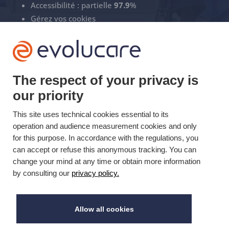
Accessibilité : partielle
97.9
%
Gérez vos cookies
ECS Support
+33(0)3 22 50 37 90

The respect of your privacy is
our priority
YOUTUBE

This site uses technical cookies essential to its
LINKEDIN
operation and audience measurement cookies and only

for this purpose. In accordance with the regulations, you
can accept or refuse this anonymous tracking. You can
change your mind at any time or obtain more information
Mis à jour le 02/06/2023 © Evolucare 2026
by consulting our
privacy policy.
Allow all cookies