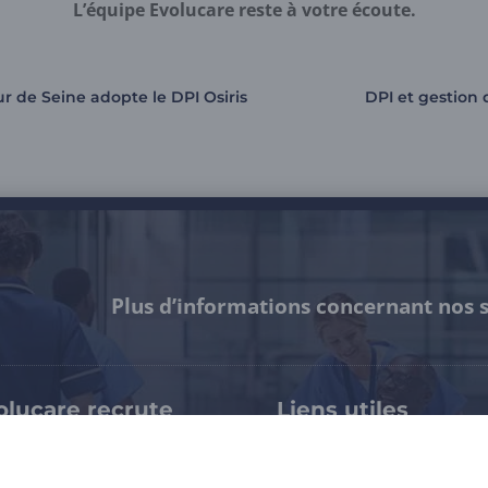
L’équipe Evolucare reste à votre écoute.
r de Seine adopte le DPI Osiris
DPI et gestion 
Plus d’informations concernant nos s
olucare recrute
Liens utiles
pertises & métiers
Notre certification HDS
availler chez Evolucare
Espace presse / Kit médi