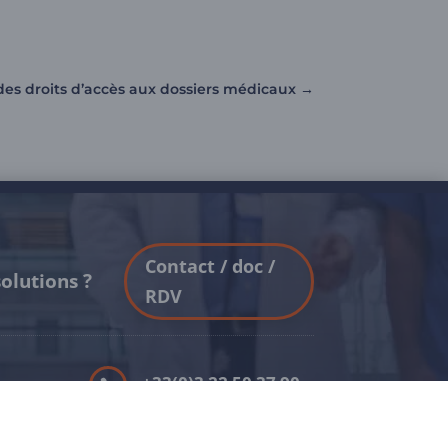
des droits d’accès aux dossiers médicaux
→
Contact / doc /
olutions ?
RDV
+33(0)3 22 50 37 90

YOUTUBE
a
