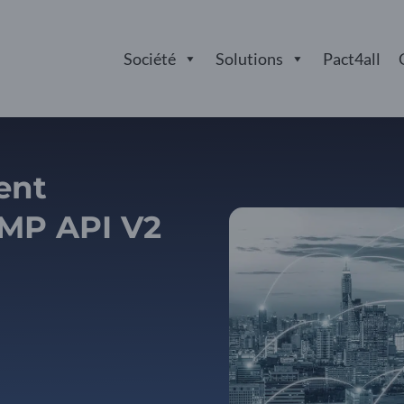
Société
Solutions
Pact4all
ient
DMP API V2