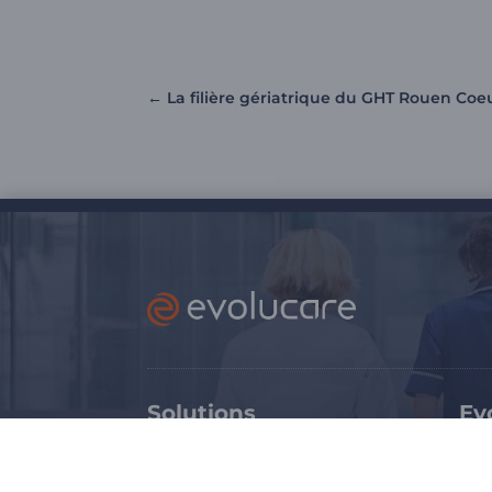
←
La filière gériatrique du GHT Rouen Coeu
Solutions
Ev
Médico-social
Ex
Sanitaire
Tr