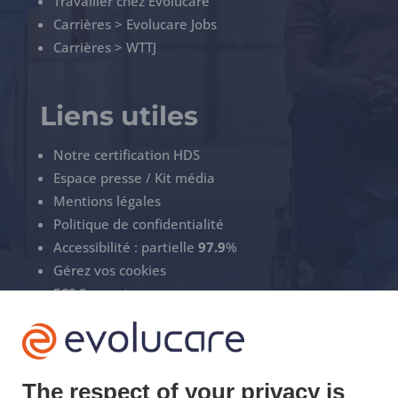
Travailler chez Evolucare
Carrières > Evolucare Jobs
Carrières > WTTJ
Liens utiles
Notre certification HDS
Espace presse / Kit média
Mentions légales
Politique de confidentialité
Accessibilité : partielle
97.9
%
Gérez vos cookies
ECS Support
+33(0)3 22 50 37 90

The respect of your privacy is