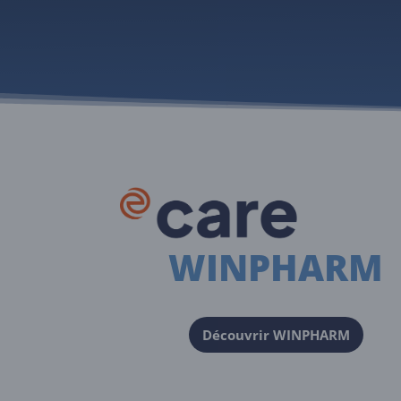
WINPHARM
Découvrir WINPHARM