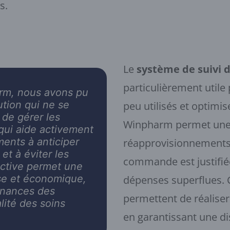
s.
Le
système de suivi 
particulièrement utile
rm, nous avons pu
lution qui ne se
peu utilisés et optimis
 de gérer les
Winpharm permet une g
qui aide activement
ments à anticiper
réapprovisionnements
et à éviter les
commande est justifiée 
active permet une
se et économique,
dépenses superflues. 
finances des
permettent de réaliser
lité des soins
en garantissant une di