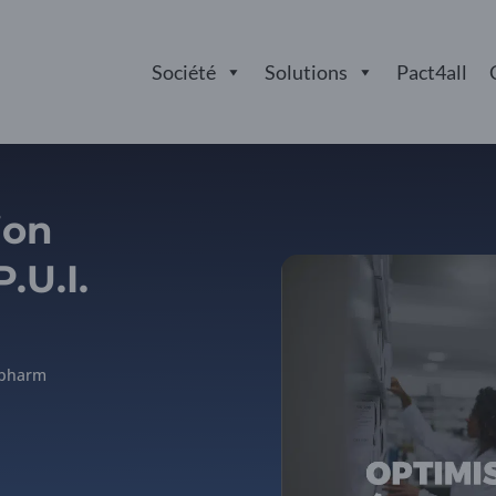
Société
Solutions
Pact4all
ion
.U.I.
pharm