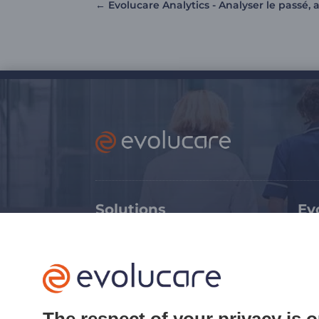
←
Evolucare Analytics - Analyser le passé, a
Solutions
Ev
Médico-social
Ex
Sanitaire
Tr
Soins critiques
Ca
Imagerie médicale
Ca