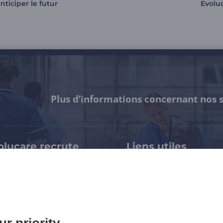
nticiper le futur
Evolu
Plus d’informations concernant nos s
olucare recrute
Liens utiles
pertises & métiers
Notre certification HDS
availler chez Evolucare
Espace presse / Kit médi
rrières > Evolucare Jobs
Mentions légales
rrières > WTTJ
Politique de confidentiali
Accessibilité : partielle
97