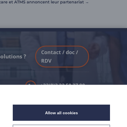
care et ATMS annoncent leur partenariat
→
Contact / doc /
olutions ?
RDV
+33(0)3 22 50 37 90

YOUTUBE
a

Allow all cookies
LINKEDIN
té

.9
%