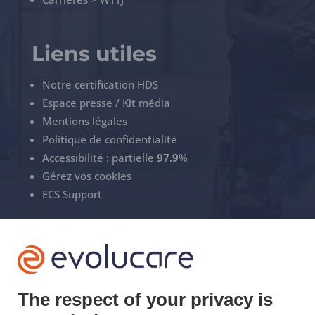
Liens utiles
Notre certification HDS
Espace presse / Kit média
Mentions légales
Politique de confidentialité
Accessibilité : partielle
97.9
%
Gérez vos cookies
ECS Support
+33(0)3 22 50 37 90

YOUTUBE

The respect of your privacy is