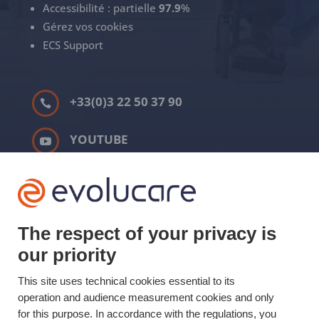
Accessibilité : partielle
97.9
%
Gérez vos cookies
ECS Support
+33(0)3 22 50 37 90

YOUTUBE

LINKEDIN

Mis à jour le 01/04/2025 © Evolucare 2026
The respect of your privacy is
our priority
This site uses technical cookies essential to its
operation and audience measurement cookies and only
for this purpose. In accordance with the regulations, you