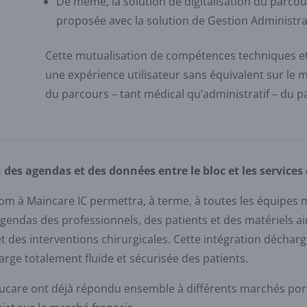
De même, la solution de digitalisation du parco
proposée avec la solution de Gestion Administrat
Cette mutualisation de compétences techniques et f
une expérience utilisateur sans équivalent sur le ma
du parcours – tant médical qu’administratif – du pa
des agendas et des données entre le bloc et les services 
oom à Maincare IC permettra, à terme, à toutes les équipes 
agendas des professionnels, des patients et des matériels ai
des interventions chirurgicales. Cette intégration décharge
arge totalement fluide et sécurisée des patients.
care ont déjà répondu ensemble à différents marchés portan