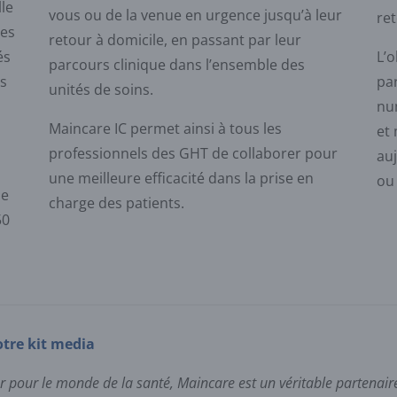
lle
vous ou de la venue en urgence jusqu’à leur
ret
res
retour à domicile, en passant par leur
L’o
és
parcours clinique dans l’ensemble des
par
es
unités de soins.
nu
Maincare IC permet ainsi à tous les
et
professionnels des GHT de collaborer pour
auj
une meilleure efficacité dans la prise en
ou 
le
charge des patients.
50
otre kit media
ur pour le monde de la santé, Maincare est un véritable partena