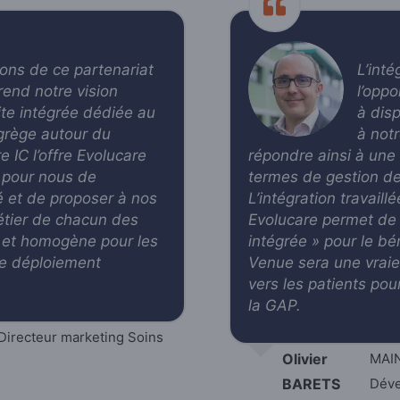
ons de ce partenariat
L’int
rend notre vision
l’oppo
te intégrée dédiée au
à dis
rège autour du
à not
e IC l’offre Evolucare
répondre ainsi à un
it pour nous de
termes de gestion des
 et de proposer à nos
L’intégration travail
métier de chacun des
Evolucare permet de 
e et homogène pour les
intégrée » pour le b
 de déploiement
Venue sera une vraie
vers les patients pour
la GAP
.
irecteur marketing Soins
Olivier
MAIN
BARETS
Dév