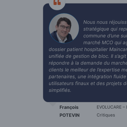
Nous nous réjouiss
stratégique qui rep
commune d’une sui
marché MCO qui ag
dossier patient hospitalier Maincar
unifiée de gestion de bloc. Il s’ag
répondre à la demande du marché
clients le meilleur de l’expertise 
partenaires, une intégration fluid
utilisateurs finaux et des projets
simplifiés
.
François
EVOLUCARE – D
POTEVIN
Critiques