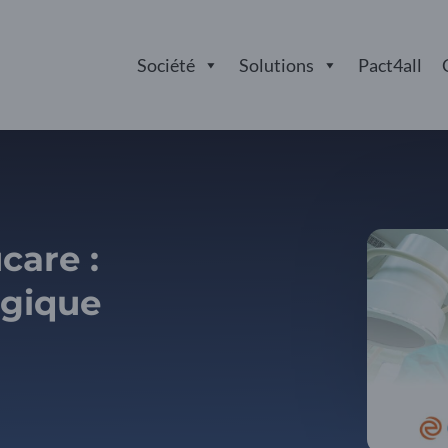
Société
Solutions
Pact4all
care :
égique