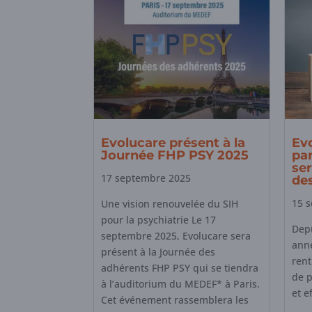
Evolucare présent à la
Evo
Journée FHP PSY 2025
par
ser
17 septembre 2025
de
15 
Une vision renouvelée du SIH
pour la psychiatrie Le 17
Depu
septembre 2025, Evolucare sera
anné
présent à la Journée des
rent
adhérents FHP PSY qui se tiendra
de p
à l’auditorium du MEDEF* à Paris.
et e
Cet événement rassemblera les