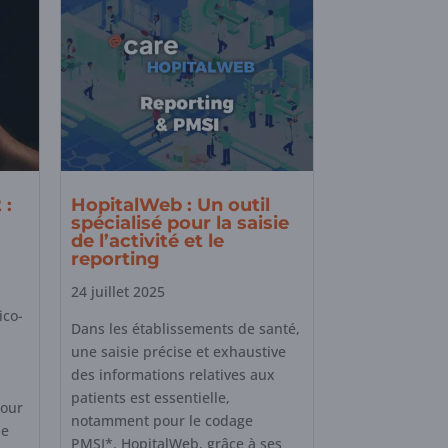
 :
HopitalWeb : Un outil
spécialisé pour la saisie
de l’activité et le
reporting
24 juillet 2025
ico-
Dans les établissements de santé,
une saisie précise et exhaustive
des informations relatives aux
patients est essentielle,
pour
notamment pour le codage
de
PMSI*. HopitalWeb, grâce à ses