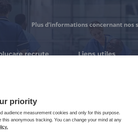
Plus d’informations concernant nos s
olucare recrute
Liens utiles
pertises & métiers
Notre certification HDS
availler chez Evolucare
Espace presse / Kit médi
rrières > Evolucare Jobs
Mentions légales
rrières > WTTJ
Politique de confidentiali
Accessibilité : partielle
97
ur priority
Gérez vos cookies
 and audience measurement cookies and only for this purpose.
ECS Support
se this anonymous tracking. You can change your mind at any
licy.