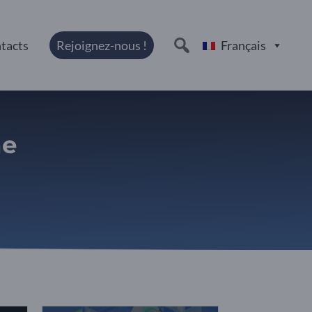
tacts
Rejoignez-nous !
Français
he