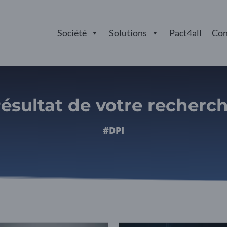
Société
Solutions
Pact4all
Con
ésultat de votre recherc
#DPI