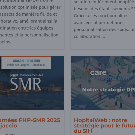
ent Informatisé (DPI), offre
solution entièrement adaptée
solution optimisée pour gérer
besoins des établissements S
aspects de manière fluide et
Grâce à ses fonctionnalités
aborative, améliorant ainsi la
avancées, il permet une
dination entre les équipes
personnalisation des soins, u
nantes et la personnalisation
collaboration ...
soins.
urnées FHP-SMR 2025
HopitalWeb : notre
jaccio
stratégie pour le futu
du SIH