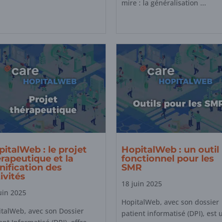
mire : la généralisation ...
italWeb : le projet
HopitalWeb : un outil
rapeutique et la
fonctionnel pour les
nification des
SMR
ivités
18 juin 2025
uin 2025
HopitalWeb, avec son dossier
talWeb, avec son Dossier
patient informatisé (DPI), est 