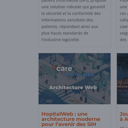
patient informatisé (DPI), propose
Pati
une solution robuste qui garantit
une 
la sécurité et la conformité des
ces 
informations sensibles des
coll
patients, répondant ainsi aux
coor
plus hauts standards de
soig
l'industrie logicielle.
des 
HopitalWeb : une
Jo
architecture moderne
à A
pour l’avenir des SIH