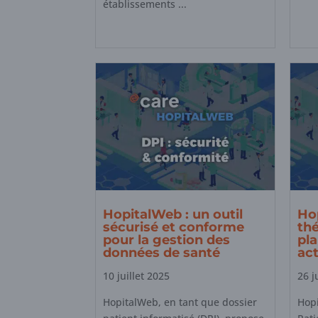
établissements ...
HopitalWeb : un outil
Hop
sécurisé et conforme
thé
pour la gestion des
pla
données de santé
act
10 juillet 2025
26 j
HopitalWeb, en tant que dossier
Hopi