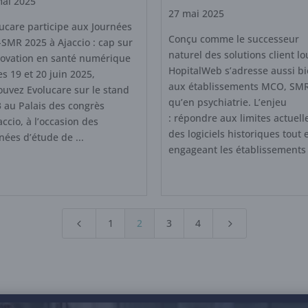
mai 2025
27 mai 2025
ucare participe aux Journées
Conçu comme le successeur
SMR 2025 à Ajaccio : cap sur
naturel des solutions client lo
novation en santé numérique
HopitalWeb s’adresse aussi b
es 19 et 20 juin 2025,
aux établissements MCO, SM
ouvez Evolucare sur le stand
qu’en psychiatrie. L’enjeu
 au Palais des congrès
: répondre aux limites actuell
accio, à l’occasion des
des logiciels historiques tout 
nées d’étude de ...
engageant les établissements .
1
2
3
4
4
5