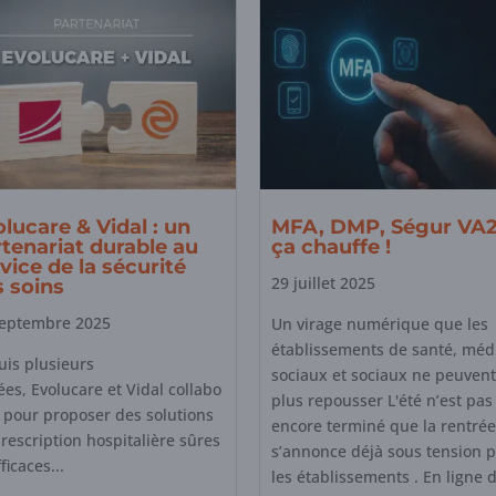
lucare & Vidal : un
MFA, DMP, Ségur VA2
tenariat durable au
ça chauffe !
vice de la sécurité
29 juillet 2025
s soins
septembre 2025
Un virage numérique que les
établissements de santé, méd
is plusieurs
sociaux et sociaux ne peuvent
es, Evolucare et Vidal collabo
plus repousser L'été n’est pas
 pour proposer des solutions
encore terminé que la rentrée
rescription hospitalière sûres
s’annonce déjà sous tension 
fficaces...
les établissements . En ligne 