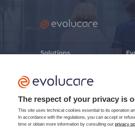
Solutions
Ev
Médico-social
Ex
Sanitaire
Tr
Soins critiques
Ca
Imagerie médicale
Ca
The respect of your privacy is o
Evolucare Labs
Ophtalmologie
This site uses technical cookies essential to its operation
In accordance with the regulations, you can accept or refu
time or obtain more information by consulting our
privacy po
Mis à jour le 21/04/2026 © Evolucare 2026