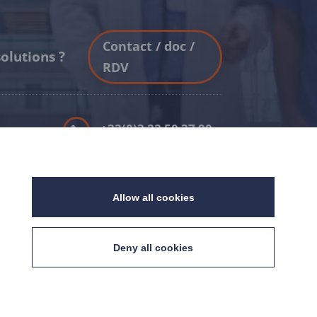
Contact / doc /
olutions ?
RDV
+33(0)3 22 50 37 90

YOUTUBE
a

Allow all cookies
LINKEDIN
té

.9
%
Deny all cookies