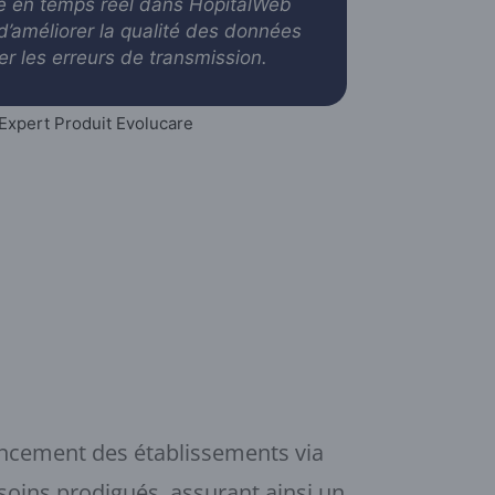
ie en temps réel dans HopitalWeb
d’améliorer la qualité des données
ter les erreurs de transmission
.
Expert Produit Evolucare
nancement des établissements via
s soins prodigués, assurant ainsi un