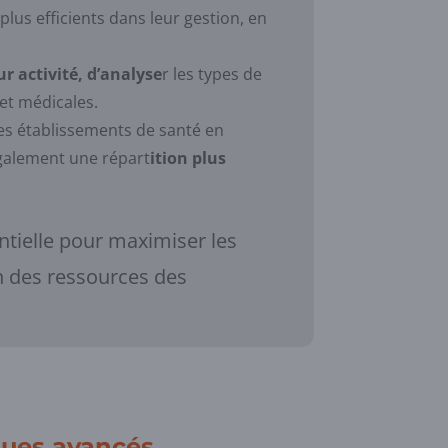
plus efficients dans leur gestion, en
ur activité, d’analyse
r les types de
et médicales.
es établissements de santé en
également une répart
ition plus
ntielle pour maximiser les
n des ressources des
iques avancés