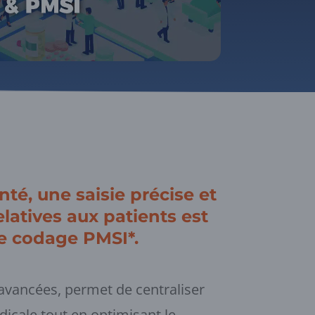
té, une saisie précise et
latives aux patients est
e codage PMSI*.
 avancées, permet de centraliser
dicale tout en optimisant le