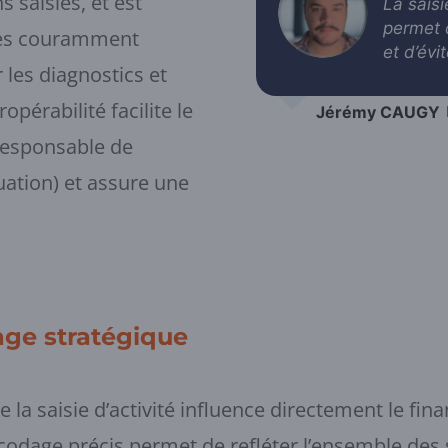
 saisies, et est
La sais
permet 
res couramment
et d’évi
 les diagnostics et
opérabilité facilite le
Jérémy CAUGY
responsable de
luation) et assure une
tage stratégique
 la saisie d’activité influence directement le fi
 Un codage précis permet de refléter l’ensemble de