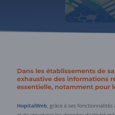
Dans les établissements de san
exhaustive des informations re
essentielle, notamment pour l
HopitalWeb
, grâce à ses fonctionnalités
et de structurer les données d’activité mé