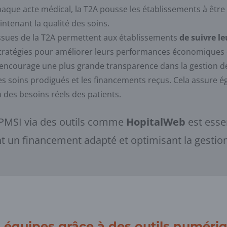
haque acte médical, la T2A pousse les établissements à être 
ntenant la qualité des soins.
ssues de la T2A permettent aux établissements
de suivre le
 stratégies pour améliorer leurs performances économiques 
encourage une plus grande transparence dans la gestion d
 les soins prodigués et les financements reçus. Cela assure 
 des besoins réels des patients.
 PMSI via des outils comme
HopitalWeb
est esse
nt un financement adapté et optimisant la gestio
des équipes grâce à des outils numér