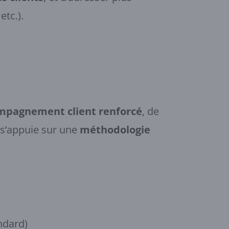
etc.).
mpagnement client renforcé
, de
 s’appuie sur une
méthodologie
ndard)