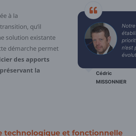
ée à la
ransition, qu’il
Notre
établ
e solution existante
prior
Cette démarche permet
n’est
évolu
icier des apports
préservant la
Cédric
MISSONNIER
 technologique et fonctionnelle