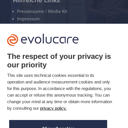
Hilfreiche Links
Presseraume / Media Kit
Impressum
Datenschutz
Cookies konfigurieren
The respect of your privacy is
+33(0)3 22 50 37 90

our priority
YOUTUBE

This site uses technical cookies essential to its
operation and audience measurement cookies and only
LINKEDIN

for this purpose. In accordance with the regulations, you
can accept or refuse this anonymous tracking. You can
change your mind at any time or obtain more information
by consulting our
privacy policy.
Aktualisierung am 31.03.2020 © Evolucare 2026