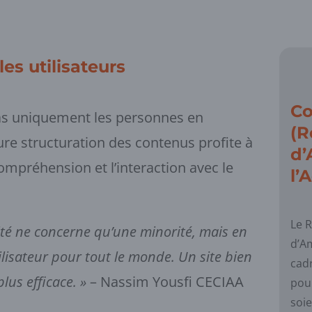
es utilisateurs
Co
pas uniquement les personnes en
(R
ure structuration des contenus profite à
d’
 compréhension et l’interaction avec le
l’
Le 
ité ne concerne qu’une minorité, mais en
d’Am
tilisateur pour tout le monde. Un site bien
cad
plus efficace. »
– Nassim Yousfi CECIAA
pou
soie