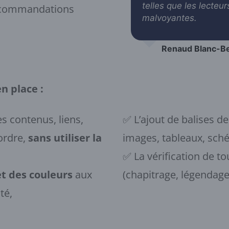
telles que les lecteu
recommandations
malvoyantes.
Renaud Blanc-B
n place :
es contenus, liens,
✅ L’ajout de balises de
ordre,
sans utiliser la
images, tableaux, sch
✅ La vérification de to
et des couleurs
aux
(chapitrage, légendag
té,