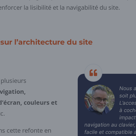
orcer la lisibilité et la navigabilité du site.
sur l’architecture du site
r plusieurs
Nous a
vigation,
soit p
d’écran, couleurs et
L’acces
à coch
tc.
impact
navigation au clavier,
ns cette refonte en
facile et compatible 