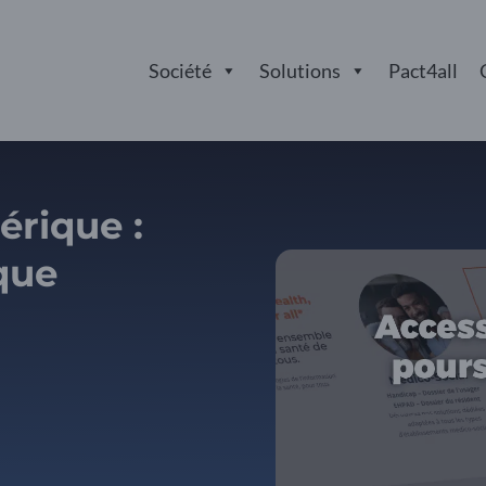
Société
Solutions
Pact4all
érique :
que