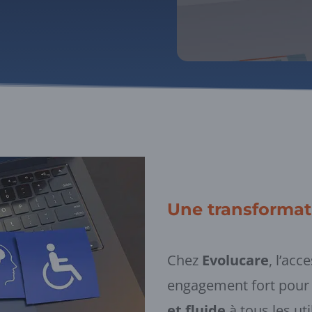
Une transformati
Chez
Evolucare
, l’acc
engagement fort pour 
et fluide
à tous les uti