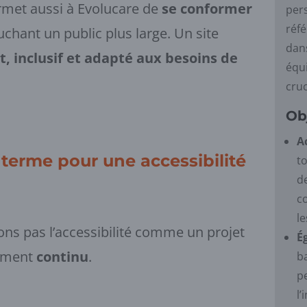
rmet aussi à Evolucare de
se conformer
per
réfé
uchant un public plus large. Un site
dans
, inclusif et adapté aux besoins de
équi
cruc
Ob
A
erme pour une accessibilité
t
d
co
l
ns pas l’accessibilité comme un projet
É
ement
continu
.
b
p
l’