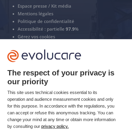
Espace presse / Kit média
Mentions légales
Politique de confidentialité
Accessibilité : partielle
97.9
%
Gérez vos cookies
ECS Support
+33(0)3 22 50 37 90

The respect of your privacy is
our priority
YOUTUBE

This site uses technical cookies essential to its
LINKEDIN
operation and audience measurement cookies and only

for this purpose. In accordance with the regulations, you
can accept or refuse this anonymous tracking. You can
change your mind at any time or obtain more information
Mis à jour le 17/12/2025 © Evolucare 2026
by consulting our
privacy policy.