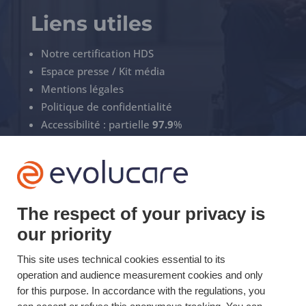
Liens utiles
Notre certification HDS
Espace presse / Kit média
Mentions légales
Politique de confidentialité
Accessibilité : partielle
97.9
%
Gérez vos cookies
ECS Support
The respect of your privacy is
+33(0)3 22 50 37 90

our priority
YOUTUBE

This site uses technical cookies essential to its
operation and audience measurement cookies and only
LINKEDIN

for this purpose. In accordance with the regulations, you