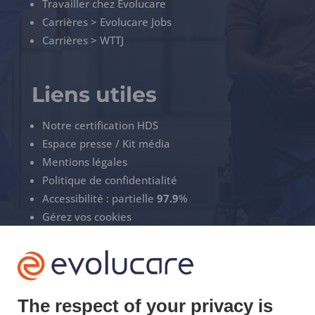
Travailler chez Evolucare
Carrières > Evolucare Jobs
Carrières > WTTJ
Liens utiles
Notre certification HDS
Espace presse / Kit média
Mentions légales
Politique de confidentialité
Accessibilité : partielle
97.9
%
Gérez vos cookies
ECS Support
+33(0)3 22 50 37 90

The respect of your privacy is