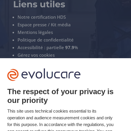
Liens utiles
Notre certification HDS
Espace presse / Kit média
Mentions légales
Politique de confidentialité
Accessibilité : partielle
97.9
%
Gérez vos cookies
ECS Support
+33(0)3 22 50 37 90

The respect of your privacy is
our priority
YOUTUBE

This site uses technical cookies essential to its
LINKEDIN
operation and audience measurement cookies and only

for this purpose. In accordance with the regulations, you